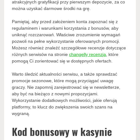
atrakcyjnych gratyfikacji przy pierwszym depozycie, za co
można uzyskać darmowe środki na grę.
Pamiętaj, aby przed założeniem konta zapoznać się z
regulaminem i warunkami korzystania z bonusów, aby
uniknąć rozczarowań. Właściwe zrozumienie wymagań
pozwoli na pełne wykorzystanie oferowanych promocji.
Możesz również znaleźć szczegółowe recenzje dotyczące
różnych serwisów na stronie
changelly recenzja
, które
pomogą Ci zorientować się w dostępnych ofertach.
Warto śledzić aktualności serwisu, a także sprawdzać
promocje sezonowe, które mogą przyciągać uwagę
graczy. Nie zapomnij zarejestrować się w newsletterze,
aby być na bieżąco z nowymi propozycjami.
Wykorzystanie dodatkowych możliwości, jakie oferują
platformy, to klucz do zwiększenia swoich szans na
wygraną.
Kod bonusowy w kasynie