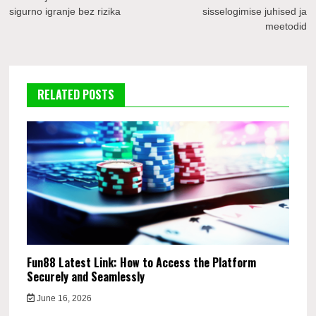
navigation
sigurno igranje bez rizika
sisselogimise juhised ja
meetodid
RELATED POSTS
Fun88 Latest Link: How to Access the Platform
Securely and Seamlessly
June 16, 2026